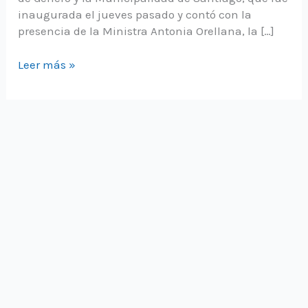
inaugurada el jueves pasado y contó con la
presencia de la Ministra Antonia Orellana, la […]
Punto
Leer más »
Morado:
Equipo
RM
participó
en
acción
preventiva
en
Fonda
del
Parque
O’Higgins