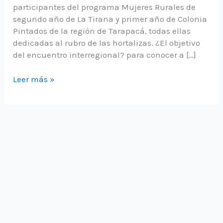
participantes del programa Mujeres Rurales de
segundo año de La Tirana y primer año de Colonia
Pintados de la región de Tarapacá, todas ellas
dedicadas al rubro de las hortalizas. ¿El objetivo
del encuentro interregional? para conocer a […]
Participantes
Leer más »
del
programa
Mujeres
Rurales
de
Tamarugal
visitaron
a
sus
pares
de
Arica